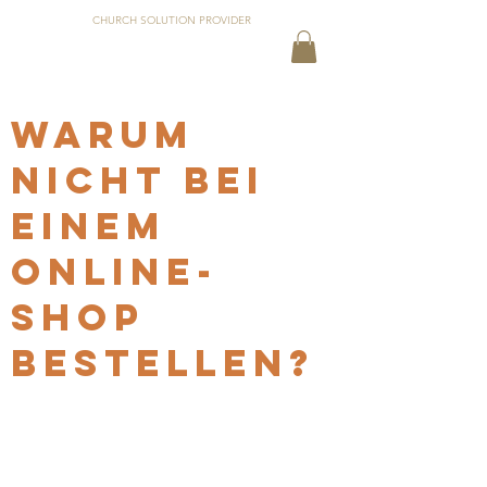
CHURCH SOLUTION PROVIDER
WARUM
NICHT BEI
EINEM
ONLINE-
shop
BESTELLEN?
Es gibt eine Menge großartiger
Online-Shops, in denen man seine
Veranstaltungstechnik erwerben kann.