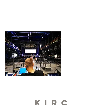
Bearbeitung erfordert, ist unser
gesamtes Team bereit, einzuspringen,
um sicherzustellen, dass Eure Kirche
einsatzbereit ist. Audio-, Video- und
Beleuchtungssysteme für Kirchen sind
für uns eine Selbstverständlichkeit.
es geht
um
die
Kirc