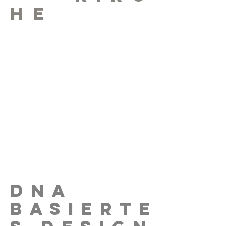
he
Wir haben
Kampro
ins Leben gerufen,
um der Kirche letztlich als Ressource
zu dienen. Wir verstehen die
Notwendigkeit, dass Kirchen aller
Größenordnungen über hochwertige
Audio-, Video- und
Beleuchtungsausrüstung verfügen
müssen, damit die Botschaft des
Evangeliums nicht durch Technik
gestört wird. Und so sehr wir die
Arbeit mit Kirchen mit großem
Campus und mehreren Standorten
lieben, so sehr gilt unser Herz auch
der lokalen Ortsgemeinde.
DNA
Basierte