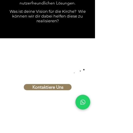
nutzerfreundlichen Lösungen.​
Was ist deine Vision für die Kirche? Wie
können wir dir dabei helfen diese zu
realisieren?
INTERESSIERT?
.
.
LASS UNS REDEN
.
Kontaktiere Uns
Impressum
Datenschutzerklärung
AGB
Versand- und