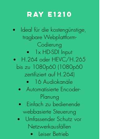
rAY E1210
Ideal für die kostengünstige,
tragbare Webplattform-
Codierung
1x HD-SDI Input
H.264 oder HEVC/H.265
bis zu 1080p60 (1080p60
zertifiziert auf H.264)
16 Audiokanäle
Automatisierte Encoder-
Planung
Einfach zu bedienende
webbasierte Steuerung
Umfassender Schutz vor
Netzwerkausfällen
Leiser Betrieb