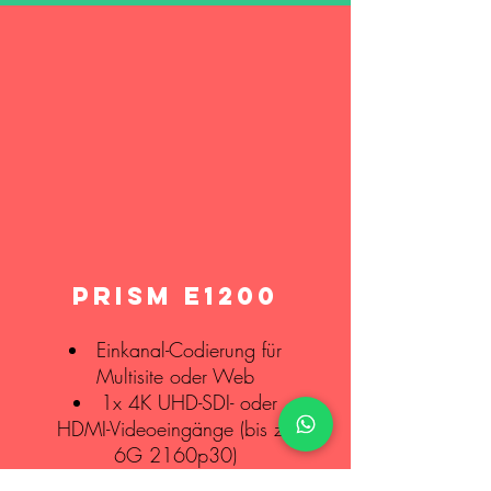
PRISM E1200
Einkanal-Codierung für
Multisite oder Web
1x 4K UHD-SDI- oder
HDMI-Videoeingänge (bis zu
6G 2160p30)
H.264 oder HEVC/H.265