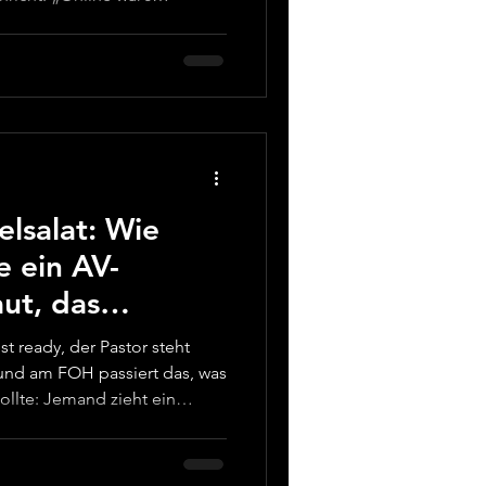
 Du hörst in die
t dich, ob jemand heimlich
gelegt hat. Wenn dir das
cht allein. Das Problem ist
nt“, sondern ein Mix, der für
ht für Kopfhörer, Laptop
elsalat: Wie
 ein AV-
ut, das
zickt
st ready, der Pastor steht
und am FOH passiert das, was
ollte: Jemand zieht ein
“ ist. Zwei Sekunden später:
 Funkgerät, und du hörst
er hat was angefasst?“ Wenn