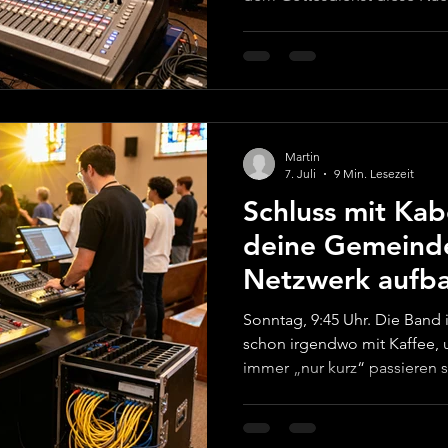
irgendwie dünn und kratzig.“
Aufzeichnung rein und frags
ein Blechdach über den Mix 
bekannt vorkommt: Du bist ni
fast nie „schlechtes Equipme
den Raum gebaut wurde – nic
Martin
und T
7. Juli
9 Min. Lesezeit
Schluss mit Kab
deine Gemeinde
Netzwerk aufba
sonntags nicht 
Sonntag, 9:45 Uhr. Die Band i
schon irgendwo mit Kaffee, 
immer „nur kurz“ passieren s
Kabel, das „safe das richtige
schwarzer Screen, hektisches
dich selbst sagen: „Okay, w