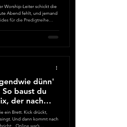
r Worship-Leiter schickt die
 heute Abend fehlt, und jemand
ides für die Predigtreihe
s fünf Ehrenamtlichen. Und
anz normalen Job. Genau in
stiller Helfer sein: nicht als
 als Turbo für die Aufgaben,
gel passieren. KI ist kein
e
rgendwie dünn'
: So baust du
ix, der nach
ienst klingt
e ein Brett. Kick drückt,
e singt. Und dann kommt nach
richt: „Online war’s