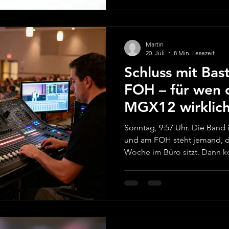
Verkabelungslogik. Viele G
schrittweise: erst Livestrea
ein zweiter Raum fürs Next-
Martin
20. Juli
8 Min. Lesezeit
Schluss mit Bas
FOH – für wen 
MGX12 wirklich
(und wann nicht
Sonntag, 9:57 Uhr. Die Band is
und am FOH steht jemand, de
Woche im Büro sitzt. Dann 
warum klingt das jetzt plöt
dein Mischpult in solchen M
ist, kostet dich Technik un
auch Fokus. Viele Freikirch
Das alte Analogpult ist zuverl
Szenen-Speicher, kein saube