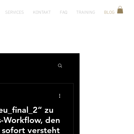
SERVICES
KONTAKT
FAQ
TRAINING
BLOG
g
eu_final_2“ zu
-Workflow, den
 sofort versteht