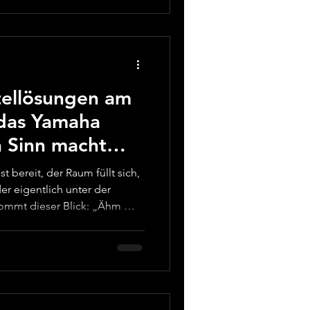
emeinden wachsen
m, dann Eltern-Kind-Raum, dann
Gen, irgendwann Recording.
tellösungen am
das Yamaha
 Sinn macht
)
t bereit, der Raum füllt sich,
r eigentlich unter der
kommt dieser Blick: „Ähm …
zlich nach Blechdose?“ Wenn
omenten mehr Rätsel als Hilfe
nötig Nerven. Und am Ende
en hängen genau dazwischen:
ässig, aber limitiert. Kein
res Recordi