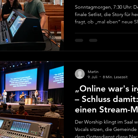
Sonntagmorgen, 7:30 Uhr: De
finale Setlist, die Story für
fragt, ob „mal eben“ neue Sl
gehen. Dein Team besteht au
alle haben morgen wieder g
solchen Momenten kann KI ein 
Ersatz für Menschen, sondern
die sonst zwischen Tür und An
Sci-Fi-Spielzeug mehr. Sie st
Martin
9. Juli
8 Min. Lesezeit
„Online war's i
– Schluss damit
einen Stream-M
echtem Gottesd
Der Worship klingt im Saal wi
Vocals sitzen, die Gemeind
dem Gottesdienst diese Nach