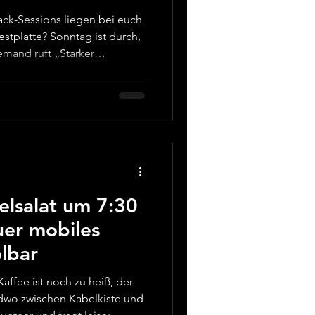
rack-Sessions liegen bei euch
ntag ist durch,
jemand ruft „Starker
kst nur: „Wo habe ich die
nn eure Sessions Namen
al_2“ und irgendwo zwischen
ohnen, bist du nicht allein.
-Tools-Workflow an: nicht bei
Ordnung, die au
elsalat um 7:30
uer mobiles
lbar
Kaffee ist noch zu heiß, der
ndwo zwischen Kabelkiste und