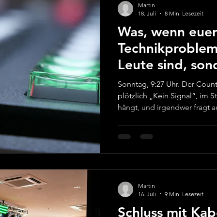
Martin
18. Juli
8 Min. Lesezeit
Was, wenn euer
Technikproblem
Leute sind, son
Systeme?
Sonntag, 9:27 Uhr. Der Coun
plötzlich „Kein Signal“, im S
hängt, und irgendwer fragt au
Absicht?“ Wenn Du in solch
überlegst, ob Du nicht doch 
Willkommen im echten Lebe
Gemeinden erleben gerade 
Systeme, mehr Erwartungen,
DreamTeam bleibt gleich gro
Martin
16. Juli
9 Min. Lesezeit
Schluss mit Kab