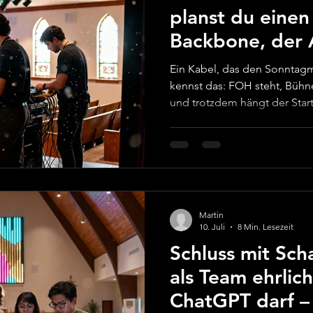
planst du einen
Backbone, der 
und Licht trägt
Ein Kabel, das den Sonntagm
kennst das: FOH steht, Bühne
und trotzdem hängt der Star
fehlt ein Signal, irgendwas 
du noch ein Netzwerkkabel?
Tisch nach dem einen Stecker
immer funktioniert“, läuft i
Countdown-Uhr. Genau an dies
für alles“-Prinzip so stark: Du
Martin
10. Juli
8 Min. Lesezeit
Schluss mit Scha
als Team ehrlich
ChatGPT darf –