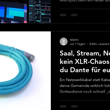
Mischpult steht ein neuer Vol
„Wenn ich jetzt hier draufd
kaputt?“ Wenn sich Technik s
das Problem – sondern das S
Kürze Audio zuerst: Verständliche Predigt und stabile
Vocals sind wichtiger als jed
Kabel wie möglich: Je wenig
Martin
vor 7 Tagen
8 Min. Lesezeit
Saal, Stream, 
kein XLR-Chaos
du Dante für e
Ein Netzwerkkabel statt Kabe
deine Gemeinde wirklich lohnt Wenn sonntags vo
Gottesdienst noch schnell „i
Multicore wieder im Weg lie
Nebenraum nur mit Glück de
dann ist nicht dein Team da