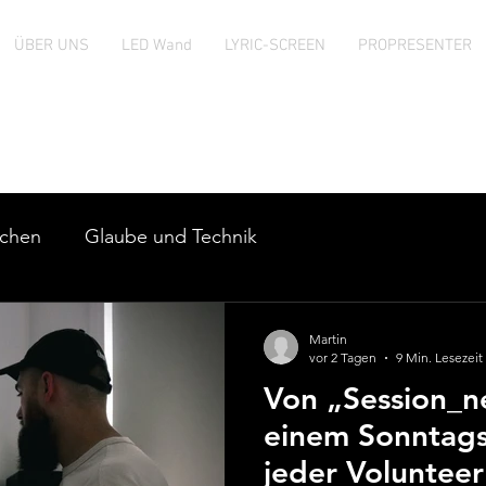
ÜBER UNS
LED Wand
LYRIC-SCREEN
PROPRESENTER
ampro Blo
rchen
Glaube und Technik
Martin
vor 2 Tagen
9 Min. Lesezeit
Von „Session_n
einem Sonntags
jeder Volunteer