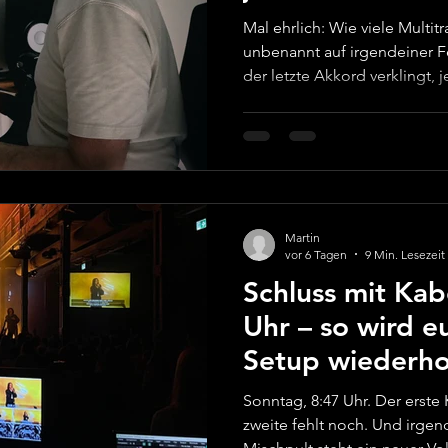
Mal ehrlich: Wie viele Multit
unbenannt auf irgendeiner Festplatte? Son
der letzte Akkord verklingt, 
Gottesdienst!“ – und du den
Aufnahme gespeichert?“ We
tragen wie „Session_neu_fin
„Downloads“ und „Desktop“ w
Genau da fängt ein guter Pro
fancy Plug-ins, sondern bei 
Martin
vor 6 Tagen
9 Min. Lesezeit
Schluss mit Kab
Uhr – so wird e
Setup wiederho
Sonntag, 8:47 Uhr. Der erste 
zweite fehlt noch. Und irge