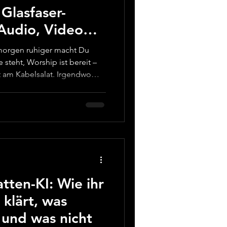
 Glasfaser-
Audio, Video
orgen ruhiger macht Du
 steht, Worship ist bereit –
t am Kabelsalat. Irgendwo
brummt, irgendwer ruft „Hast
“. Und während du unter dem
 suchst, der „eigentlich
m Kopf schon die Predigt-
er Stelle ist das „Ein Kabel
 reduzierst di
tten-KI: Wie ihr
 klärt, was
 und was nicht