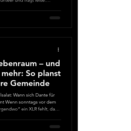
unteer und fragt leise:
rücke … geht dann irgendwas
o anfühlt, ist nicht dein Team
etup. Das Wichtigste in
e Video-Spielerei. So wenig
er Steckv
Nebenraum – und
 mehr: So planst
ure Gemeinde
lsalat: Wann sich Dante für
r dem
rgendwo“ ein XLR fehlt, das
gt und der Streaming-Platz im
n richtigen Ton bekommt,
s Problem – sondern die