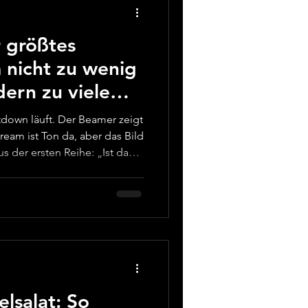
 größtes
 nicht zu wenig
dern zu viele
tdown läuft. Der Beamer zeigt
tream ist Ton da, aber das Bild
s der ersten Reihe: „Ist das
en Momenten innerlich kurz
lieber im Kids-Team wärst:
n von Medienteams. Viele
dasselbe Muster: Mehr
 mehr Aufgaben – aber das
ß. Und weil die meis
elsalat: So