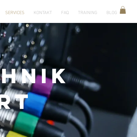
SERVICES
KONTAKT
FAQ
TRAINING
BLOG
chnik
RT