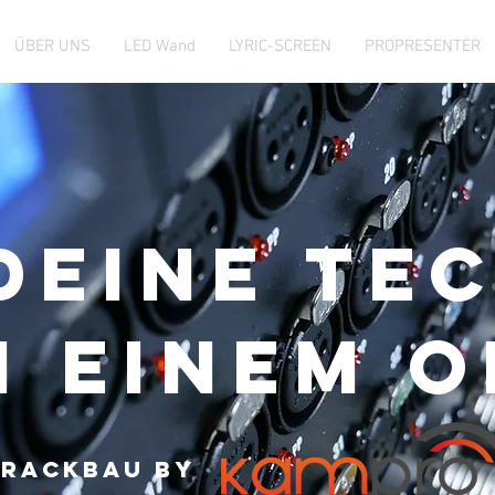
ÜBER UNS
LED Wand
LYRIC-SCREEN
PROPRESENTER
deine te
N EINEM O
Rackbau by