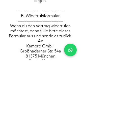
liegen.
––––––––––––––––––––
B. Widerrufsformular
––––––––––––––––––––
Wenn du den Vertrag widerrufen
möchtest, dann fülle bitte dieses
Formular aus und sende es zurück.
An
Kampro GmbH
Großhaderner Str. 54a
81375 München
Deutschland
E-Mail: service@kampro.de
Hiermit widerrufe ich (*) den von mir
abgeschlossenen Vertrag über den
Kauf der folgenden Waren (*) / die
Erbringung der folgenden
Dienstleistung (*)
_______________________________
________________________
_______________________________
________________________