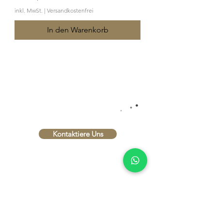
inkl. MwSt.
|
Versandkostenfrei
In den Warenkorb
INTERESSIERT?
.
.
LASS UNS REDEN
.
Kontaktiere Uns
Impressum
Datenschutzerklärung
AGB
Versand- und
Zahlungsbedingungen