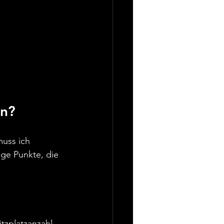
en?
muss ich 
ge Punkte, die 
tzplatzanzahl 