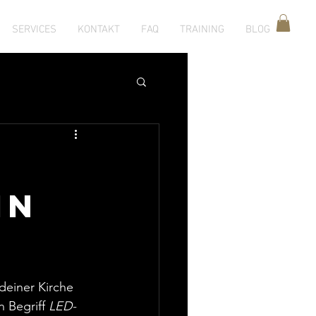
SERVICES
KONTAKT
FAQ
TRAINING
BLOG
in
deiner Kirche 
 Begriff 
LED-