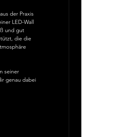
aus der Praxis 
einer LED-Wall 
oß und gut 
ützt, die die 
Atmosphäre 
n seiner 
dir genau dabei 