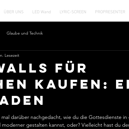
ÜBER UNS
LED Wand
LYRIC-SCREEN
PROPRESENTER
Glaube und Technik
n. Lesezeit
Walls für
hen kaufen: E
faden
ernen bewertet.
 mal darüber nachgedacht, wie du die Gottesdienste in 
moderner gestalten kannst, oder? Vielleicht hast du den