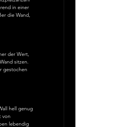
rend in einer 
ßer die Wand, 
ner der Wert, 
Wand sitzen. 
ür gestochen 
all hell genug 
t von 
rben lebendig 