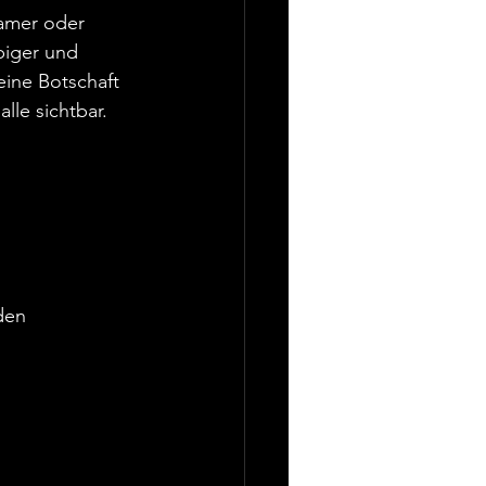
eamer oder 
biger und 
eine Botschaft 
lle sichtbar.
den  