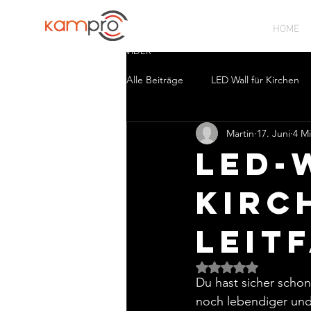
HOME
CHURCH SOLUTION PROVIDER
Alle Beiträge
LED Wall für Kirchen
Martin
17. Juni
4 Mi
LED-
Kirc
Leit
Mit NaN von 5 St
Du hast sicher schon
noch lebendiger und 