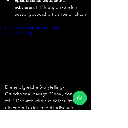
Episodisches Gedächtnis 
aktivieren
: Erfahrungen werden 
besser gespeichert als reine Fakten
https://www.youtube.com/watch?
v=Hhk4N9A0oCA
Die erfolgreiche Storytelling-
Grundformel besagt: "Show, don't 
tell." Dadurch wird aus deiner Predigt 
ein Erlebnis, das im episodischen 
Gedächtnis deiner Zuhörer verankert 
bleibt und nachhallt.