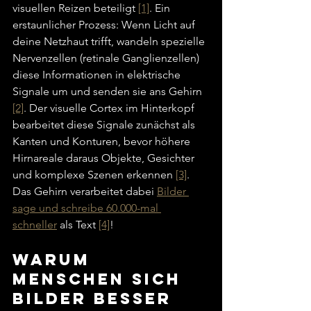
visuellen Reizen beteiligt 
[1]
. Ein 
erstaunlicher Prozess: Wenn Licht auf 
deine Netzhaut trifft, wandeln spezielle 
Nervenzellen (retinale Ganglienzellen) 
diese Informationen in elektrische 
Signale um und senden sie ans Gehirn 
[2]
. Der visuelle Cortex im Hinterkopf 
bearbeitet diese Signale zunächst als 
Kanten und Konturen, bevor höhere 
Hirnareale daraus Objekte, Gesichter 
und komplexe Szenen erkennen 
[3]
. 
Das Gehirn verarbeitet dabei 
Bilder 
sage und schreibe 60.000-mal 
schneller
 als Text 
[4]
!
Warum 
Menschen sich 
Bilder besser 