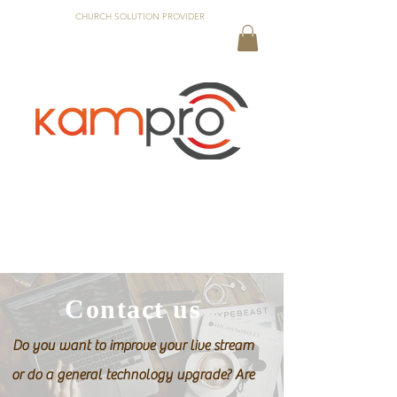
CHURCH SOLUTION PROVIDER
Welcome to Kampro
... your partner when it comes to
church technology
Contact us
Do you want to improve your live stream
or do a general technology upgrade? Are