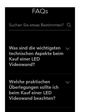
FAQs
Was sind die wichtigsten
technischen Aspekte beim
Kauf einer LED
Videowand?
Die wichtigsten technischen
Aspekte sind der Pixel Pitch
Welche praktischen
Überlegungen sollte ich
(Pixelabstand), Helligkeit
beim Kauf einer LED
(gemessen in Nits) und Kontrast,
Videowand beachten?
sowie der Betrachtungswinkel.
Diese Faktoren bestimmen die
Praktische Überlegungen
Bildqualität und Sichtbarkeit der