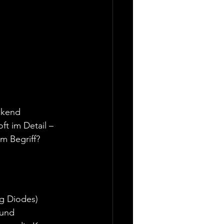
ckend 
t im Detail – 
em Begriff?
g Diodes) 
und 