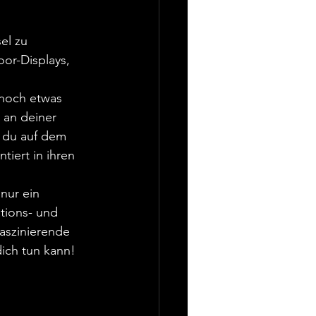
el zu 
or-Displays, 
 noch etwas 
 an deiner  
 du auf dem 
iert in ihren 
nur ein 
ations- und 
aszinierende 
ich tun kann!