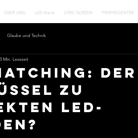
ÜBER UNS
LED Wand
LYRIC-SCREEN
PROPRESENTER
Glaube und Technik
3 Min. Lesezeit
Matching: Der
üssel zu
ekten LED-
den?