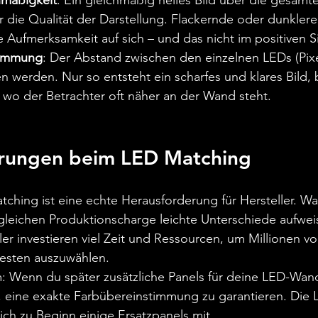
hmäßigkeit
: Ein gleichmäßig helles Bild über die gesamte
 die Qualität der Darstellung. Flackernde oder dunklere
e Aufmerksamkeit auf sich – und das nicht im positiven S
timmung
: Der Abstand zwischen den einzelnen LEDs (Pixe
n werden. Nur so entsteht ein scharfes und klares Bild,
, wo der Betrachter oft näher an der Wand steht.
rungen beim LED Matching
ching ist eine echte Herausforderung für Hersteller. W
 gleichen Produktionscharge leichte Unterschiede aufwe
er investieren viel Zeit und Ressourcen, um Millionen v
besten auszuwählen.
: Wenn du später zusätzliche Panels für deine LED-Wand 
h, eine exakte Farbübereinstimmung zu garantieren. Die 
ich zu Beginn einige Ersatzpanels mit.