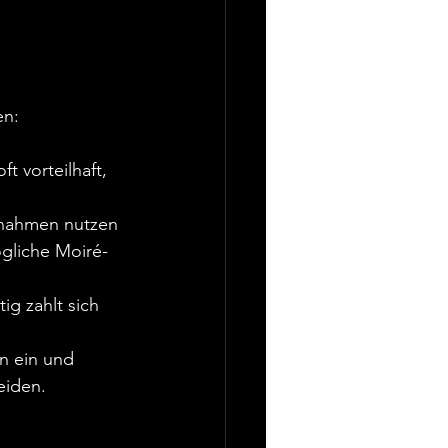
en:
ft vorteilhaft, 
fnahmen nutzen 
ögliche Moiré-
ig zahlt sich 
n ein und 
eiden.