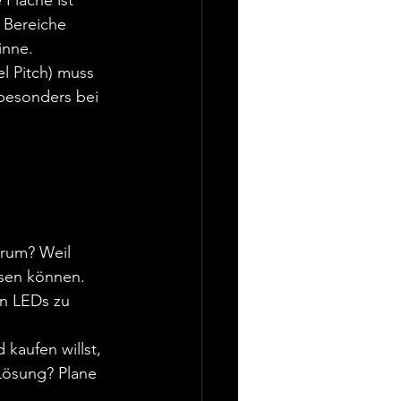
 Fläche ist 
 Bereiche 
inne.
l Pitch) muss 
 besonders bei 
arum? Weil 
isen können. 
on LEDs zu 
kaufen willst, 
Lösung? Plane 