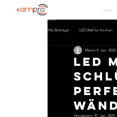
HOME
CHURCH SOLUTION PROVIDER
Alle Beiträge
LED Wall für Kirchen
Martin
9. Jan. 2025
LED 
Schl
perf
Wän
Aktualisiert:
31. Jan. 2025