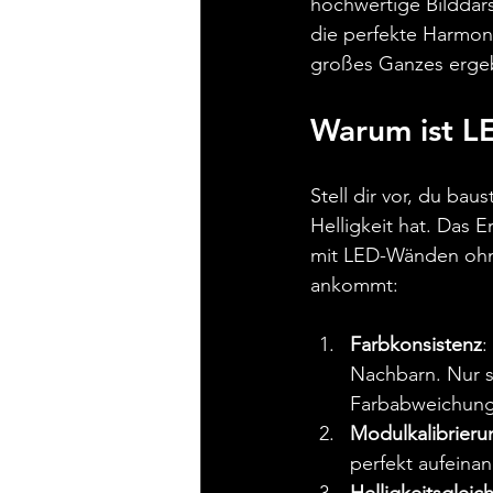
hochwertige Bilddars
die perfekte Harmon
großes Ganzes erge
Warum ist L
Stell dir vor, du bau
Helligkeit hat. Das 
mit LED-Wänden ohne
ankommt:
Farbkonsistenz
:
Nachbarn. Nur s
Farbabweichun
Modulkalibrieru
perfekt aufeina