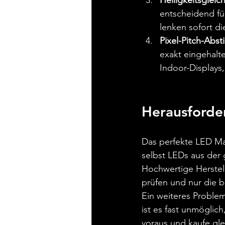
Helligkeitsgleic
entscheidend für
lenken sofort di
Pixel-Pitch-Abs
exakt eingehalte
Indoor-Displays
Herausforde
Das perfekte LED Mat
selbst LEDs aus der
Hochwertige Herstell
prüfen und nur die 
Ein weiteres Problem
ist es fast unmöglic
voraus und kaufe gle