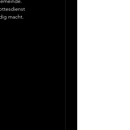
Gemeinde. 
ttesdienst 
ndig macht.