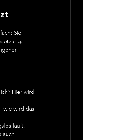
zt
ach: Sie 
msetzung. 
eigenen 
ich? Hier wird 
, wie wird das 
los läuft.
s auch 