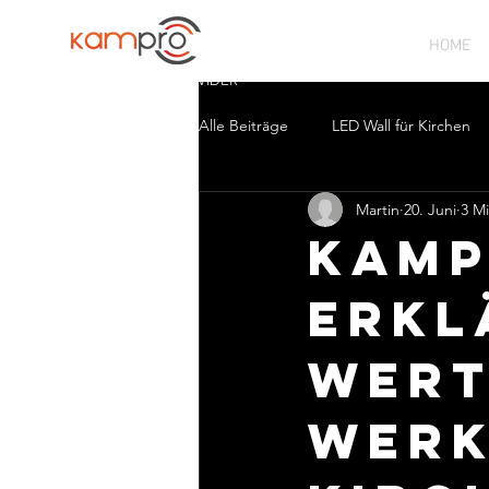
HOME
CHURCH SOLUTION PROVIDER
Alle Beiträge
LED Wall für Kirchen
Martin
20. Juni
3 Mi
Kamp
Erkl
wert
Werk