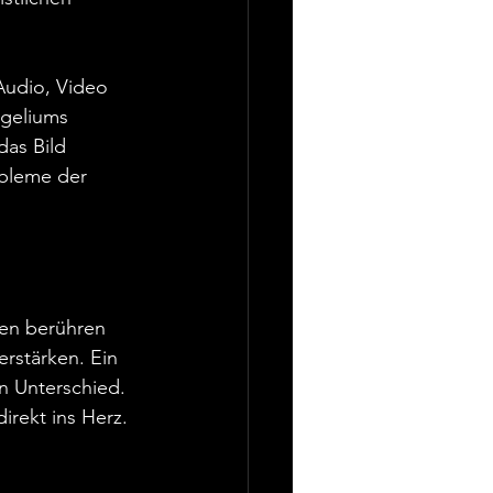
Audio, Video 
ngeliums 
das Bild 
obleme der 
hen berühren 
rstärken. Ein 
n Unterschied. 
irekt ins Herz.