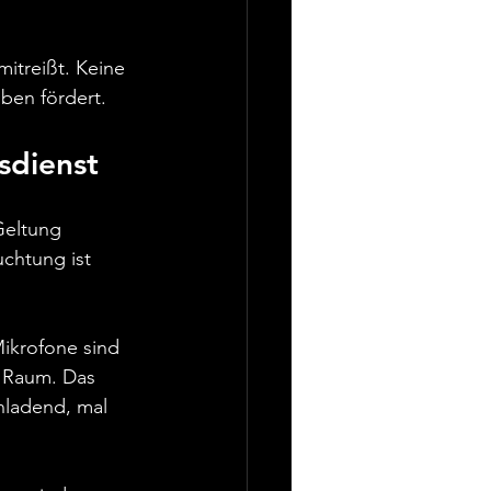
itreißt. Keine 
ben fördert.
sdienst
Geltung 
chtung ist 
Mikrofone sind 
m Raum. Das 
nladend, mal 