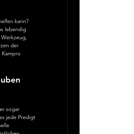
helfen kann? 
ms lebendig 
n Werkzeug, 
rzen der 
m Kampro 
auben 
der sogar 
ss jede Predigt 
elle 
stlichen 