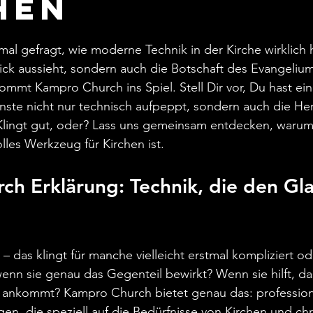
hen
ernen bewertet.
al gefragt, wie moderne Technik in der Kirche wirklich 
hick aussieht, sondern auch die Botschaft des Evangeliu
mmt Kampro Church ins Spiel. Stell Dir vor, Du hast ei
nste nicht nur technisch aufpeppt, sondern auch die He
Klingt gut, oder? Lass uns gemeinsam entdecken, waru
lles Werkzeug für Kirchen ist.
h Erklärung: Technik, die den Gl
 – das klingt für manche vielleicht erstmal kompliziert o
enn sie genau das Gegenteil bewirkt? Wenn sie hilft, da
ch ankommt? Kampro Church bietet genau das: profession
n, die speziell auf die Bedürfnisse von Kirchen und chri