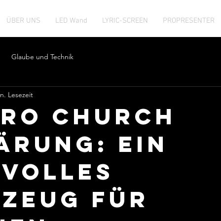
ÜBER UNS
LED Wand
LYRIC-SCREEN
PROPRESENTER
Glaube und Technik
n. Lesezeit
ro Church
ärung: Ein
volles
zeug für