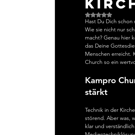
Kirc
Mit NaN von 5 St
Hast Du Dich schon m
Wie sie nicht nur sc
macht? Genau hier ko
das Deine Gottesdie
Menschen erreicht. 
Church so ein wertvo
Kampro Churc
stärkt
Technik in der Kirche
störend. Aber was, w
klar und verständli
Medientechniklösunge